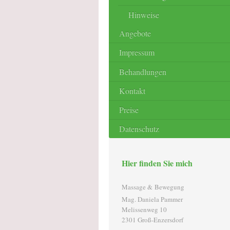
Hinweise
Angebote
Impressum
Behandlungen
Kontakt
Preise
Datenschutz
Hier finden Sie mich
Massage & Bewegung
Mag. Daniela Pammer
Melissenweg 10
2301 Groß-Enzersdorf