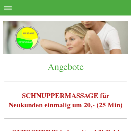
Angebote
SCHNUPPERMASSAGE für
Neukunden einmalig um 20,- (25 Min)