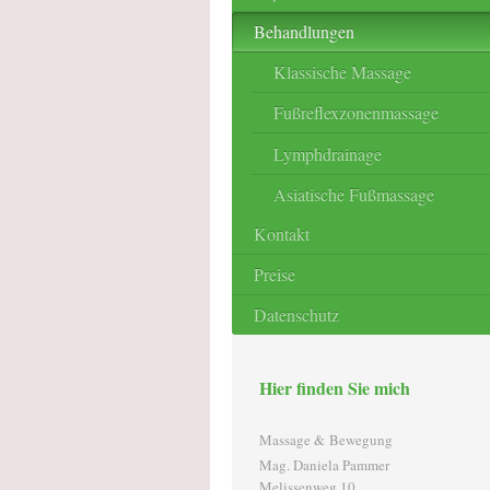
Behandlungen
Klassische Massage
Fußreflexzonenmassage
Lymphdrainage
Asiatische Fußmassage
Kontakt
Preise
Datenschutz
Hier finden Sie mich
Massage & Bewegung
Mag. Daniela Pammer
Melissenweg 10